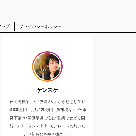
マップ
プライバシーポリシー
ケンスケ
夜間高校卒」×「友達0人」からせどりで月
商600万円・月収120万円 | 魚市場をクビ⇨原
発下請け⇨労働環境に悩む⇨副業でせどり開
始⇨フリーランス ▷▷ モノレートの無いせ
どり新時代を生き抜こう！