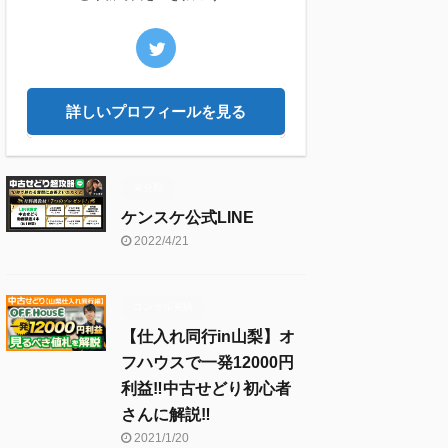
詳しいプロフィールを見る
未分類
ケンスケ公式LINE
2022/4/21
コンサル実績
【仕入れ同行in山梨】オ
フハウスで一発12000円
利益‼︎中古せどり初心者
さんに解説‼︎
2021/1/20