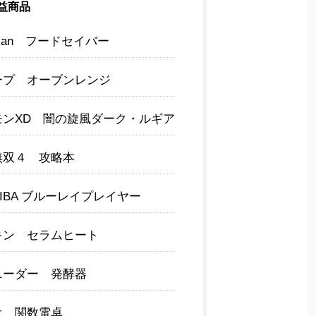
益商品
eman フードセイバー
ープ オーブンレンジ
ンXD 闇の旋風ダーク・ルギア
無双４ 攻略本
HIBA ブルーレイプレイヤー
キン セラムヒート
ニーダー 発酵器
オ 関数電卓