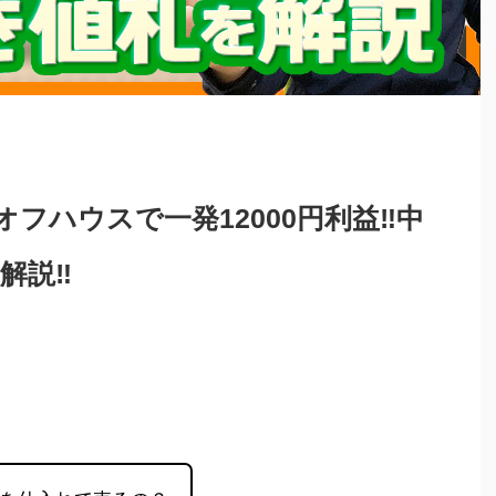
フハウスで一発12000円利益‼︎中
説‼︎