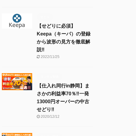
せどり
【せどりに必須】
Keepa（キーパ）の登録
から波形の見方を徹底解
説‼︎
2022/11/25
コンサル実績
【仕入れ同行in静岡】ま
さかの利益率70％‼︎一発
13000円オーバーの中古
せどり‼︎
2020/12/12